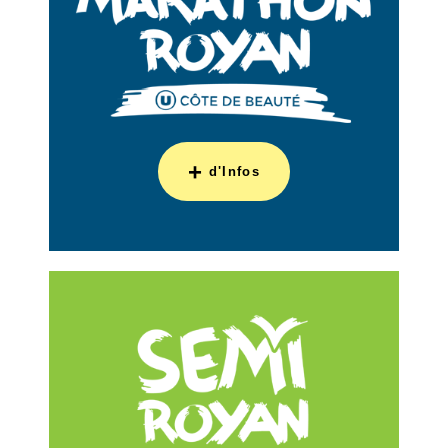
+
d'Infos